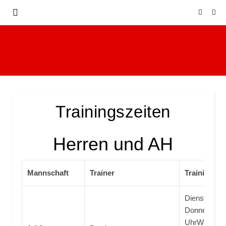
Trainingszeiten
Herren und AH
Mannschaft
Trainer
Trainingsze
Dienstag: 19
Donnerstag:
UhrWenn ihr 