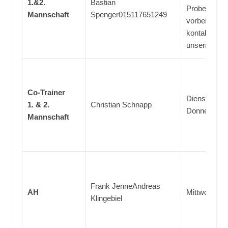
1.&2.
Bastian
Probetraini
Mannschaft
Spenger015117651249
vorbei. Ger
kontaktieren
unsernherrn
Co-Trainer
Dienstag: 19
1. & 2.
Christian Schnapp
Donnerstag:
Mannschaft
Frank JenneAndreas
AH
Mittwoch: 20
Klingebiel