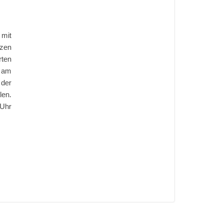
 mit
tzen
rten
, am
 der
len.
 Uhr