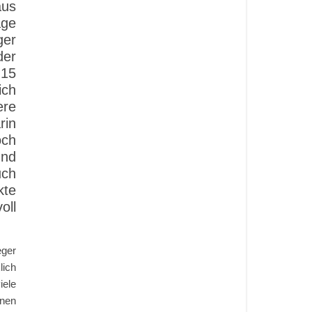
aus
age
ger
der
 15
ich
ere
rin
och
und
uch
kte
oll
eger
lich
iele
inen