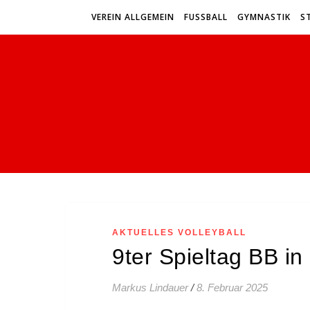
VEREIN ALLGEMEIN
FUSSBALL
GYMNASTIK
S
AKTUELLES VOLLEYBALL
9ter Spieltag BB i
Markus Lindauer
/
8. Februar 2025