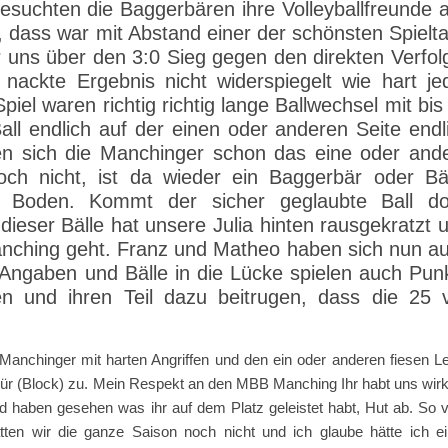
suchten die Baggerbären ihre Volleyballfreunde 
dass war mit Abstand einer der schönsten Spielt
ir uns über den 3:0 Sieg gegen den direkten Verfol
ckte Ergebnis nicht widerspiegelt wie hart je
iel waren richtig richtig lange Ballwechsel mit bis
all endlich auf der einen oder anderen Seite endl
en sich die Manchinger schon das eine oder and
ch nicht, ist da wieder ein Baggerbär oder Bä
Boden. Kommt der sicher geglaubte Ball d
 dieser Bälle hat unsere Julia hinten rausgekratzt 
anching geht. Franz und Matheo haben sich nun a
t Angaben und Bälle in die Lücke spielen auch Pun
 und ihren Teil dazu beitrugen, dass die 25 v
Manchinger mit harten Angriffen und den ein oder anderen fiesen L
Tür (Block) zu. Mein Respekt an den MBB Manching Ihr habt uns wirk
 und haben gesehen was ihr auf dem Platz geleistet habt, Hut ab. So v
tten wir die ganze Saison noch nicht und ich glaube hätte ich e