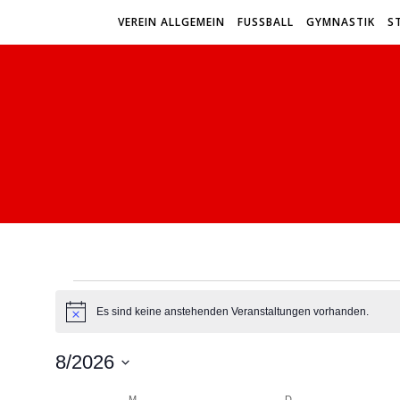
VEREIN ALLGEMEIN
FUSSBALL
GYMNASTIK
S
Veranstaltungen
Es sind keine anstehenden Veranstaltungen vorhanden.
Hinweis
8/2026
Datum
MONTAG
DIENSTAG
M
D