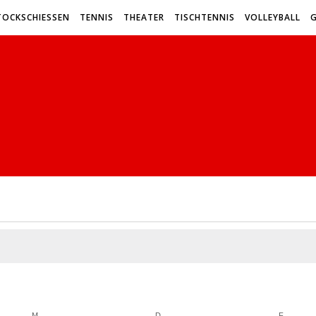
TOCKSCHIESSEN
TENNIS
THEATER
TISCHTENNIS
VOLLEYBALL
MITTWOCH
DONNERSTAG
FREITA
M
D
F